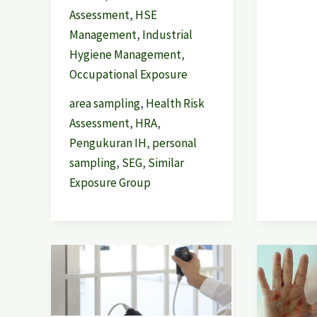
Assessment
,
HSE
Management
,
Industrial
Hygiene Management
,
Occupational Exposure
area sampling
,
Health Risk
Assessment
,
HRA
,
Pengukuran IH
,
personal
sampling
,
SEG
,
Similar
Exposure Group
Pengukuran
Waspad
Intensitas
Mpox:
Pencahayaan
Penyaki
di
Zoonosi