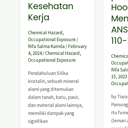
Kesehatan
Hoo
Kerja
Men
ANS
Chemical Hazard
,
110
Occupational Exposure
/
Rifa Salma Kamila
/
February
4, 2024
/
Chemical Hazard
,
Chemica
Occupational Exposure
Occupat
Rifa Sa
Pendahuluan Silika
15, 2023
kristalin, sebuah mineral
Occupat
alami yang ditemukan
by Tiara
dalam tanah, batu, pasir,
Pamung
dan material alami lainnya,
itu fum
memiliki dampak yang
(lemari 
signifikan