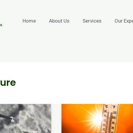
Home
About Us
Services
Our Exp
s.
ure
Pengukuran
an
Iklim
Kerja
(Heat