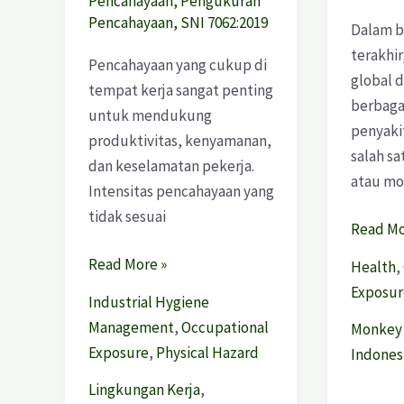
Pencahayaan
,
Pengukuran
Pencahayaan
,
SNI 7062:2019
Dalam b
terakhir
Pencahayaan yang cukup di
global 
tempat kerja sangat penting
berbaga
untuk mendukung
penyaki
produktivitas, kenyamanan,
salah s
dan keselamatan pekerja.
atau mo
Intensitas pencahayaan yang
tidak sesuai
Read Mo
Read More »
Health
,
Exposur
Industrial Hygiene
Management
,
Occupational
Monkey
Exposure
,
Physical Hazard
Indones
Lingkungan Kerja
,