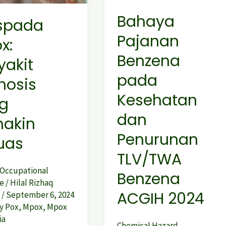
Kesehatan
Bahaya
spada
n
dan
Pajanan
Penurunan
x:
TLV/TWA
Benzena
yakit
Benzena
pada
nosis
ACGIH
Kesehatan
2024
g
dan
akin
Penurunan
uas
TLV/TWA
Occupational
Benzena
e
/
Hilal Rizhaq
ACGIH 2024
a
/
September 6, 2024
y Pox
,
Mpox
,
Mpox
ia
Chemical Hazard
,