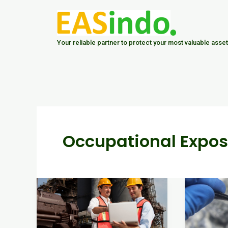
Skip
Post
to
pagination
content
Your reliable partner to protect your most valuable asset
Occupational Expos
Strategi
Dampak
Rencana
Kesehat
Pengukuran
dari
Higieni
Pajanan