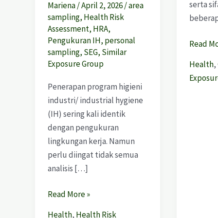
serta si
Mariena
/
April 2, 2026
/
area
sampling
,
Health Risk
bebera
Assessment
,
HRA
,
Pengukuran IH
,
personal
Read Mo
sampling
,
SEG
,
Similar
Exposure Group
Health
,
Exposur
Penerapan program higieni
industri/ industrial hygiene
(IH) sering kali identik
dengan pengukuran
lingkungan kerja. Namun
perlu diingat tidak semua
analisis […]
Read More »
Health
,
Health Risk