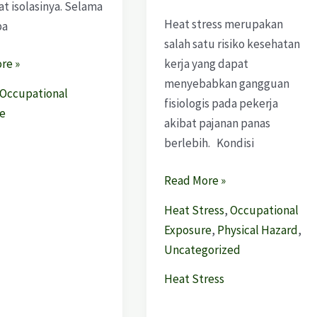
fat isolasinya. Selama
Heat stress merupakan
pa
salah satu risiko kesehatan
kerja yang dapat
re »
menyebabkan gangguan
Occupational
fisiologis pada pekerja
e
akibat pajanan panas
berlebih. Kondisi
Read More »
Heat Stress
,
Occupational
Exposure
,
Physical Hazard
,
Uncategorized
Heat Stress