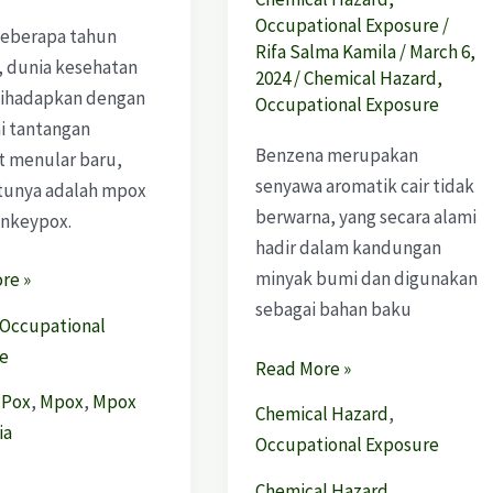
Occupational Exposure
/
eberapa tahun
Rifa Salma Kamila
/
March 6,
, dunia kesehatan
2024
/
Chemical Hazard
,
dihadapkan dengan
Occupational Exposure
i tantangan
Benzena merupakan
t menular baru,
senyawa aromatik cair tidak
atunya adalah mpox
berwarna, yang secara alami
nkeypox.
hadir dalam kandungan
minyak bumi dan digunakan
re »
sebagai bahan baku
Occupational
e
Read More »
 Pox
,
Mpox
,
Mpox
Chemical Hazard
,
ia
Occupational Exposure
Chemical Hazard
,