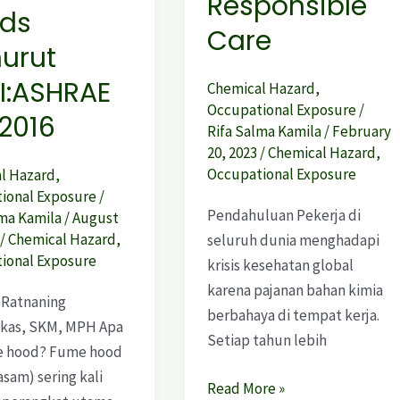
Responsible
ds
Care
urut
I:ASHRAE
Chemical Hazard
,
Occupational Exposure
/
-2016
Rifa Salma Kamila
/
February
20, 2023
/
Chemical Hazard
,
Occupational Exposure
l Hazard
,
ional Exposure
/
Pendahuluan Pekerja di
lma Kamila
/
August
/
Chemical Hazard
,
seluruh dunia menghadapi
ional Exposure
krisis kesehatan global
karena pajanan bahan kimia
 Ratnaning
berbahaya di tempat kerja.
kas, SKM, MPH Apa
Setiap tahun lebih
e hood? Fume hood
asam) sering kali
Read More »