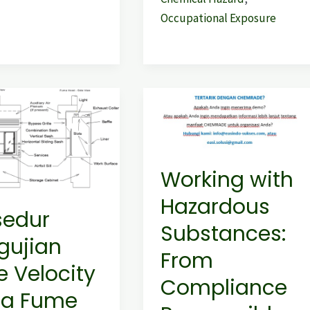
Occupational Exposure
r
Working
an
with
Hazardous
Substances:
Working with
From
Compliance
Hazardous
sedur
Responsible
Substances:
t
Care
gujian
SHRAE
From
e Velocity
Compliance
a Fume