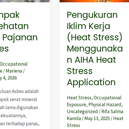
Stress)
mpak
Pengukuran
Menggunakan
ehatan
Iklim Kerja
AIHA
Heat
i Pajanan
(Heat Stress)
Stress
es
Menggunaka
Application
n AIHA Heat
Occupational
Stress
e
/
Mariena
/
 4, 2026
Application
luan Asbes adalah
Heat Stress
,
Occupational
pok serat mineral
Exposure
,
Physical Hazard
,
lah lama digunakan
Uncategorized
/
Rifa Salma
kekuatannya,
Kamila
/
May 13, 2025
/
Heat
an terhadap panas,
Stress