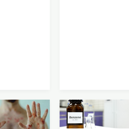
a
Bahaya
Pajanan
t
Benzena
s
pada