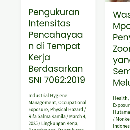
Tempat
yang
Pengukuran
Wa
Kerja
Semaki
Intensitas
Berdasarkan
Meluas
Mpo
SNI
Pencahayaa
Pen
7062:2019
n di Tempat
Zoo
Kerja
yan
Berdasarkan
Sem
SNI 7062:2019
Mel
Industrial Hygiene
Health
,
Management
,
Occupational
Exposur
Exposure
,
Physical Hazard
/
Hutam
Rifa Salma Kamila
/
March 4,
/
Monke
2025
/
Lingkungan Kerja
,
Indones