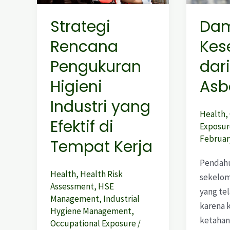
Industri
Asbes
Strategi
Da
yang
Rencana
Kes
Efektif
di
Pengukuran
dar
Tempat
Higieni
Asb
Kerja
Industri yang
Health
,
Efektif di
Exposur
February
Tempat Kerja
Pendahu
Health
,
Health Risk
sekelom
Assessment
,
HSE
yang te
Management
,
Industrial
karena 
Hygiene Management
,
ketahan
Occupational Exposure
/