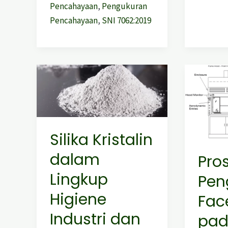
Pencahayaan
,
Pengukuran
Pencahayaan
,
SNI 7062:2019
Silika
Prosedu
Kristalin
Penguji
dalam
Face
Lingkup
Velocity
Higiene
pada
Silika Kristalin
Industri
Fume
dalam
Pro
dan
Hoods
Kesehatan
Menuru
Lingkup
Pen
Kerja
ANSI:A
Higiene
Fac
110-
2016
Industri dan
pad