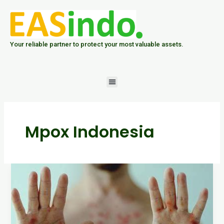
Skip
to
content
Your reliable partner to protect your most valuable assets.
Menu
Mpox Indonesia
Waspada
Mpox:
Penyakit
Zoonosis
yang