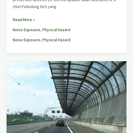
(Alat Pelindung Diri) yang
Read More »
Noise Exposure
,
Physical Hazard
Noise Exposure
,
Physical Hazard
Pengendalian
Kebisingan
:
Penahan
Bising
vs
Penyerap
Bising