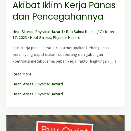
Panas
Akibat Iklim Kerja Panas
dan
dan Pencegahannya
Pencegahannya
Heat Stress
,
Physical Hazard
/
Rifa Salma Kamila
/
October
17, 2023
/
Heat Stress
,
Physical Hazard
Iklim kerja panas (heat stress) merupakan beban panas
bersih yang dapat dialami seseorang dari gabungan
kontribusi metabolisme/beban kerja, faktor lingkungan […]
Read More »
Heat Stress
,
Physical Hazard
Heat Stress
,
Physical Hazard
Buy
Quite