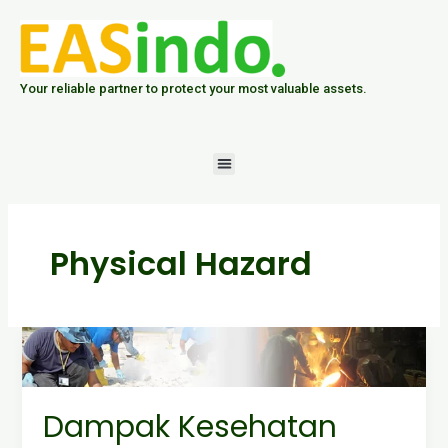
Skip
to
content
Your reliable partner to protect your most valuable assets.
Menu
Physical Hazard
Dampak
Kesehatan
Akibat
Iklim
Dampak Kesehatan
Kerja