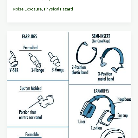
Noise Exposure
,
Physical Hazard
NRR
Alat
Pelindung
Pendengaran
&
Cara
Meyakinkan
Anda
Telah
Menggunakan
Dengan
Benar