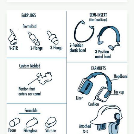
NRR
Alat
Pelindung
Pendengaran
&
Cara
Meyakinkan
Anda
Telah
Menggunakan
Dengan
Benar