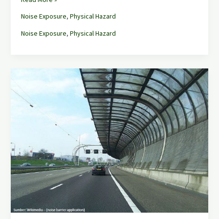
Noise Exposure
,
Physical Hazard
Noise Exposure
,
Physical Hazard
Pengendalian
Kebisingan
:
Penahan
Bising
vs
Penyerap
Bising