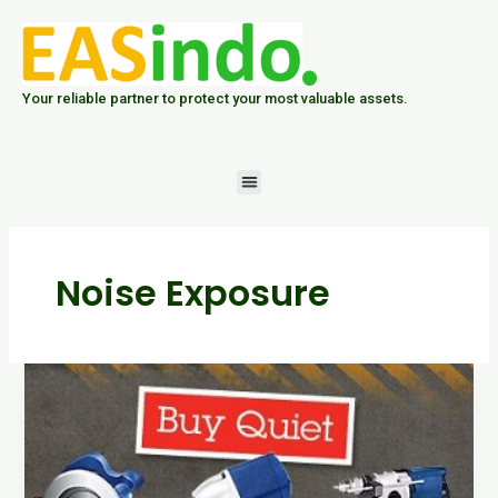
Skip
to
content
Your reliable partner to protect your most valuable assets.
Menu
Noise Exposure
Buy
Quite