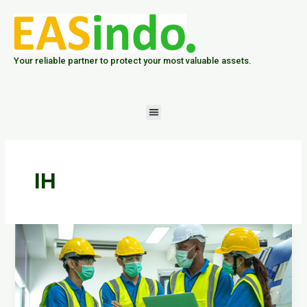
Skip
to
content
Your reliable partner to protect your most valuable assets.
Menu
IH
Implementasi
Kode
Etik
Industrial
Hygienist