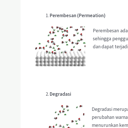
Perembesan
(Permeation)
Perembesan adal
sehingga penggun
dan dapat terjad
Degradasi
Degradasi merupa
perubahan warna
menurunkan kemam