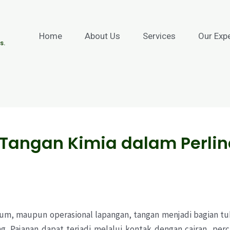
Home
About Us
Services
Our Exp
s.
 Tangan Kimia dalam Perli
rium, maupun operasional lapangan, tangan menjadi bagian tu
g. Pajanan dapat terjadi melalui kontak dengan cairan, per