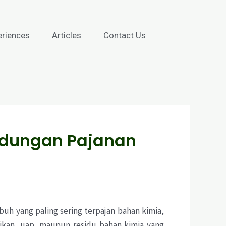
eriences
Articles
Contact Us
ndungan Pajanan
buh yang paling sering terpajan bahan kimia,
cikan, uap, maupun residu bahan kimia yang