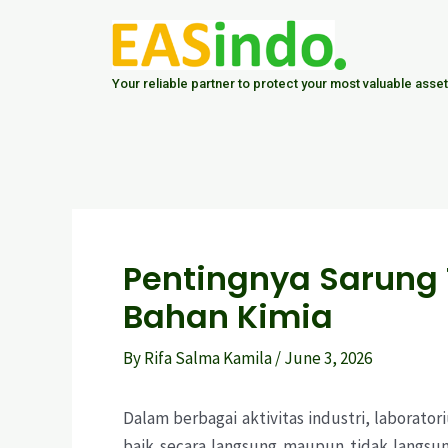
Skip
Post
to
navigation
content
Your reliable partner to protect your most valuable asset
Pentingnya Sarung
Bahan Kimia
By
Rifa Salma Kamila
/
June 3, 2026
Dalam berbagai aktivitas industri, laborato
baik secara langsung maupun tidak langsun