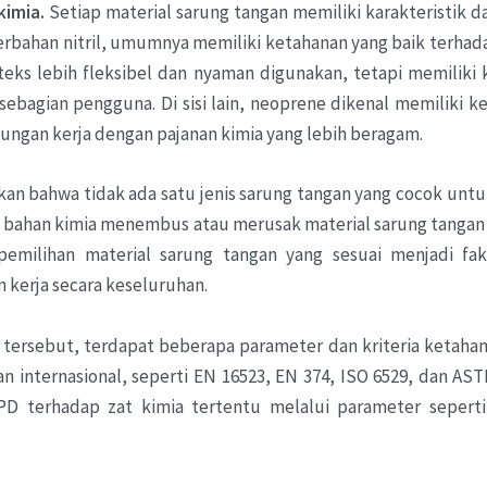
kimia
.
Setiap material sarung tangan memiliki karakteristik 
berbahan nitril, umumnya memiliki ketahanan yang baik terhad
teks lebih fleksibel dan nyaman digunakan, tetapi memiliki 
sebagian pengguna. Di sisi lain, neoprene dikenal memiliki k
kungan kerja dengan pajanan kimia yang lebih beragam.
n bahwa tidak ada satu jenis sarung tangan yang cocok untuk
bahan kimia menembus atau merusak material sarung tangan t
pemilihan material sarung tangan yang sesuai menjadi fa
kerja secara keseluruhan.
tersebut, terdapat beberapa parameter dan kriteria ketaha
internasional, seperti EN 16523, EN 374, ISO 6529, dan AS
PD terhadap zat kimia tertentu melalui parameter seperti