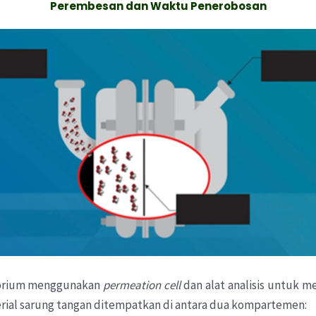
Perembesan
dan Waktu
Penerobosan
atorium menggunakan
permeation cell
dan alat analisis untuk 
rial sarung tangan ditempatkan di antara dua kompartemen: