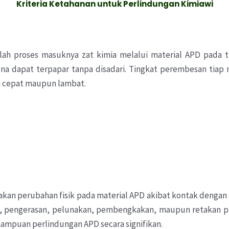
Kriteria
Ketahanan
untuk
Perlindungan
Kimiawi
ah proses masuknya zat kimia melalui material APD pada tin
a dapat terpapar tanpa disadari. Tingkat perembesan tiap m
i cepat maupun lambat.
kan perubahan fisik pada material APD akibat kontak dengan b
, pengerasan, pelunakan, pembengkakan, maupun retakan pad
puan perlindungan APD secara signifikan.