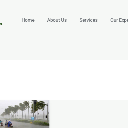
Home
About Us
Services
Our Exp
s.
a
m