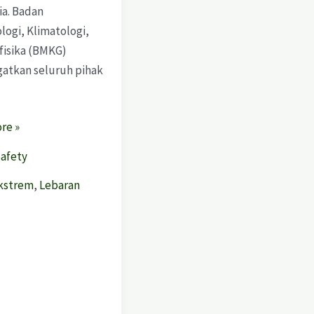
ia. Badan
logi, Klimatologi,
fisika (BMKG)
atkan seluruh pihak
re »
Safety
kstrem
,
Lebaran