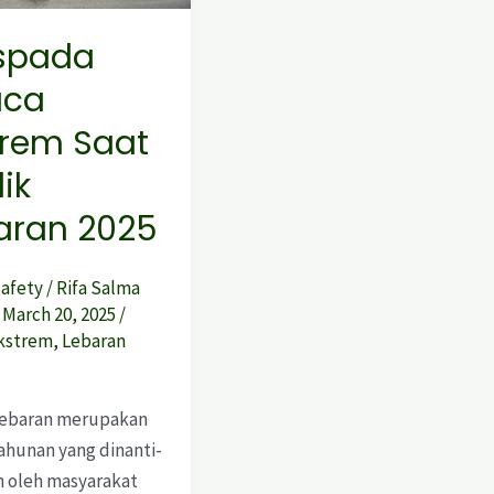
spada
aca
trem Saat
ik
aran 2025
Safety
/
Rifa Salma
/
March 20, 2025
/
kstrem
,
Lebaran
ebaran merupakan
tahunan yang dinanti-
n oleh masyarakat