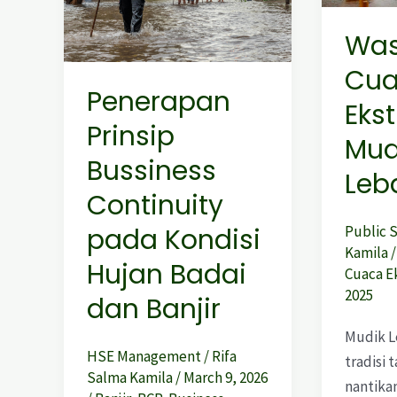
pada
Mudik
Wa
Kondisi
Lebaran
Cu
Hujan
2025
Penerapan
Badai
Eks
dan
Prinsip
Mud
Banjir
Bussiness
Leb
Continuity
pada Kondisi
Public 
Kamila
Hujan Badai
Cuaca E
2025
dan Banjir
Mudik L
HSE Management
/
Rifa
tradisi 
Salma Kamila
/
March 9, 2026
nantika