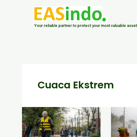
Skip
to
content
Your reliable partner to protect your most valuable asset
Cuaca Ekstrem
Penerapan
Waspad
Prinsip
Cuaca
Bussiness
Ekstre
Continuity
Saat