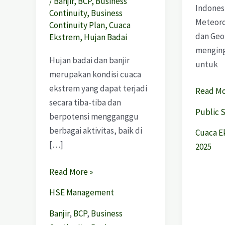
/
Banjir
,
BCP
,
Business
Indones
Continuity
,
Business
Meteoro
Continuity Plan
,
Cuaca
dan Geo
Ekstrem
,
Hujan Badai
menging
Hujan badai dan banjir
untuk
merupakan kondisi cuaca
ekstrem yang dapat terjadi
Read Mo
secara tiba-tiba dan
Public 
berpotensi mengganggu
berbagai aktivitas, baik di
Cuaca E
[…]
2025
Read More »
HSE Management
Banjir
,
BCP
,
Business