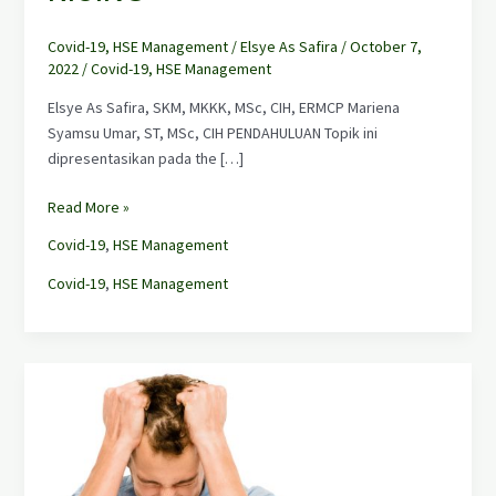
Covid-19
,
HSE Management
/
Elsye As Safira
/
October 7,
2022
/
Covid-19
,
HSE Management
Elsye As Safira, SKM, MKKK, MSc, CIH, ERMCP Mariena
Syamsu Umar, ST, MSc, CIH PENDAHULUAN Topik ini
dipresentasikan pada the […]
Read More »
Covid-19
,
HSE Management
Covid-19
,
HSE Management
Kesehatan
Mental
dan
Pandemi
COVID-