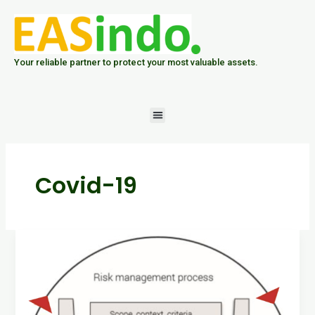
Skip
to
content
Your reliable partner to protect your most valuable assets.
Menu
Covid-19
PEMBELAJARAN
(LESSON
LEARNED)
COVID-
19