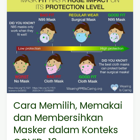
Memilih,
Memakai
dan
Membersihkan
Masker
dalam
Konteks
COVID-
19
Cara Memilih, Memakai
dan Membersihkan
Masker dalam Konteks