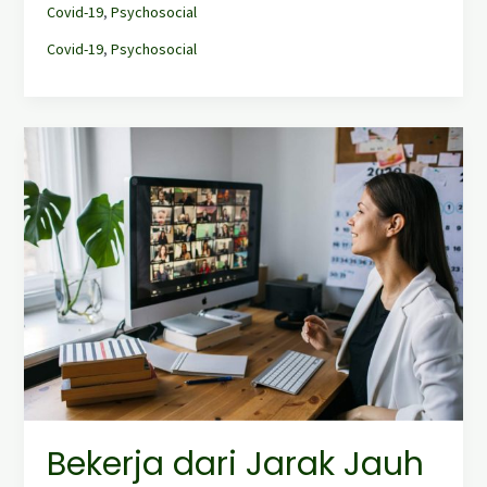
Covid-19
,
Psychosocial
Covid-19
,
Psychosocial
Bekerja
dari
Jarak
Jauh
Selama
COVID-
19:Kesejahteraan
&
Kesehatan
Mental
Anda
Bekerja dari Jarak Jauh