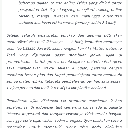
beberapa pilihan course online Ethics yang diakui untuk
persyaratan CIH. Saya langsung mengikuti training online
tersebut, mengisi jawaban dan menunggu diterbitkan
sertifikat kelulusan ethics course (rentang waktu 2-3 hari).
Setelah seluruh persyaratan lengkap dan diterima BCG akan
menotifikasi via email (biasanya 1 – 2 hari), kemudian membayar
exam fee US$350 dan BGC akan mengirimkan ATT (Authorization to
Test) yang digunakan dasar membuat jadwal ujian di
prometric.com. Untuk proses pembelajaran materi-materi ujian,
saya menyediakan waktu sekitar 4 bulan, pertama dengan
membuat lesson plan dan target pembelajaran untuk memenuhi
semua materi rubiks. Rata-rata pembelajaran per hari saya sekitar
1-2 jam per hari dan lebih intensif (3-4 jam) ketika weekend.
Pendaftaran ujian dilakukan via prometric maksimum 9 hari
sebelumnya. Di Indonesia, test centernya hanya ada di Jakarta
(Menara Imperium) dan ternyata jadwalnya tidak terlalu banyak,
sehingga perlu dijadwalkan sedini mungkin. Ujian dilakukan secara
proctoring, untuk memasuki ruang ujian perlu dilakukan