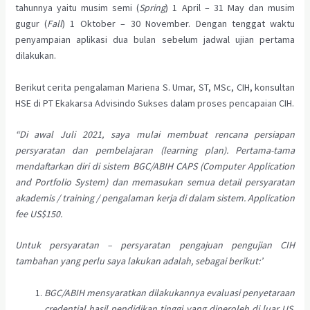
tahunnya yaitu musim semi (
Spring
) 1 April – 31 May dan musim
gugur (
Fall
) 1 Oktober – 30 November. Dengan tenggat waktu
penyampaian aplikasi dua bulan sebelum jadwal ujian pertama
dilakukan.
Berikut cerita pengalaman Mariena S. Umar, ST, MSc, CIH, konsultan
HSE di PT Ekakarsa Advisindo Sukses dalam proses pencapaian CIH.
“Di awal Juli 2021, saya mulai membuat rencana persiapan
persyaratan dan pembelajaran (learning plan). Pertama-tama
mendaftarkan diri di sistem BGC/ABIH CAPS (Computer Application
and Portfolio System) dan memasukan semua detail persyaratan
akademis / training / pengalaman kerja di dalam sistem. Application
fee US$150.
Untuk persyaratan – persyaratan pengajuan pengujian CIH
tambahan yang perlu saya lakukan adalah, sebagai berikut:’
BGC/ABIH mensyaratkan dilakukannya evaluasi penyetaraan
credential hasil pendidikan tinggi yang diperoleh di luar US.