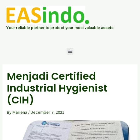
Skip
Post
to
navigation
content
Your reliable partner to protect your most valuable assets.
Menu
Menjadi Certified
Industrial Hygienist
(CIH)
By
Mariena
/
December 7, 2021