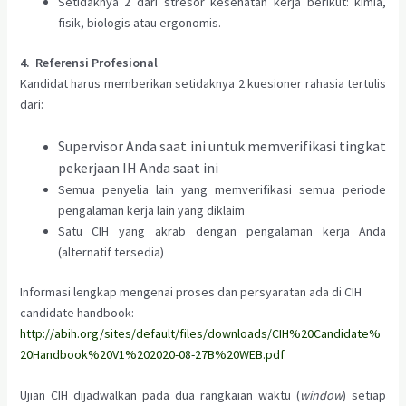
Setidaknya 2 dari stresor kesehatan kerja berikut: kimia,
fisik, biologis atau ergonomis.
4. Referensi Profesional
Kandidat harus memberikan setidaknya 2 kuesioner rahasia tertulis
dari:
Supervisor Anda saat ini untuk memverifikasi tingkat
pekerjaan IH Anda saat ini
Semua penyelia lain yang memverifikasi semua periode
pengalaman kerja lain yang diklaim
Satu CIH yang akrab dengan pengalaman kerja Anda
(alternatif tersedia)
Informasi lengkap mengenai proses dan persyaratan ada di CIH
candidate handbook:
http://abih.org/sites/default/files/downloads/CIH%20Candidate%
20Handbook%20V1%202020-08-27B%20WEB.pdf
Ujian CIH dijadwalkan pada dua rangkaian waktu (
window
) setiap