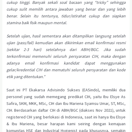
cukup tinggi. Banyak sekali soal bacaan yang “tricky” sehingga
cukup sulit memilih antara jawaban yang benar dan yang lebih
benar. Selain itu tentunya, tidur/istirahat cukup dan siapkan
stamina baik fisik maupun mental.
Setelah ujian, hasil sementara akan ditampilkan langsung setelah
ujian (pass/fail) kemudian akan dikirimkan email konfirmasi resmi
(sekitar 2-3 hari) setelahnya dari ABIH/BGC. Jika sudah
terkonfirmasi memenuhi seluruh persyaratan CIH, maka dengan
adanya email konfirmasi kandidat dapat menggunakan
gelar/kredential CIH dan mematuhi seluruh persyaratan dan kode
etik yang ditentukan.”
Saat ini PT Ekakarsa Advisindo Sukses (EASindo), memiliki dua
personel yang sudah memegang predikat CIH, yaitu Ibu Elsye As
Safira, SKM, MKK, MSc, CIH dan Ibu Mariena Syamsu Umar, ST, MSc,
CIH. Berdasarkan daftar CIH di ABIH/BGC (diakses Nov 2021), untuk
registered CIH yang berlokasi di Indonesia, saat ini hanya Ibu Elsye
& Ibu Mariena, besar harapan kami seiring dengan kemajuan
komunitas HSE dan Industrial Hygienist pada khususnya, semakin