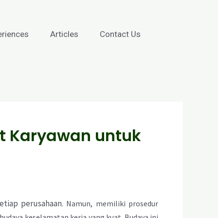
eriences
Articles
Contact Us
t Karyawan untuk
setiap perusahaan
. Namun, memiliki prosedur
budaya keselamatan kerja yang kuat. Budaya ini