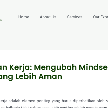
Home
About Us
Services
Our Exp
s.
n Kerja: Mengubah Mindse
yang Lebih Aman
erja adalah elemen penting yang harus diperhatikan oleh 
ng baik saja tidak cukup; yang lebih penting adalah membangun 