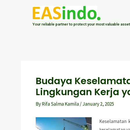
Skip
Post
to
navigation
content
Your reliable partner to protect your most valuable asset
Budaya Keselamata
Lingkungan Kerja 
By
Rifa Salma Kamila
/
January 2, 2025
Keselamatan k
keselamatan ya