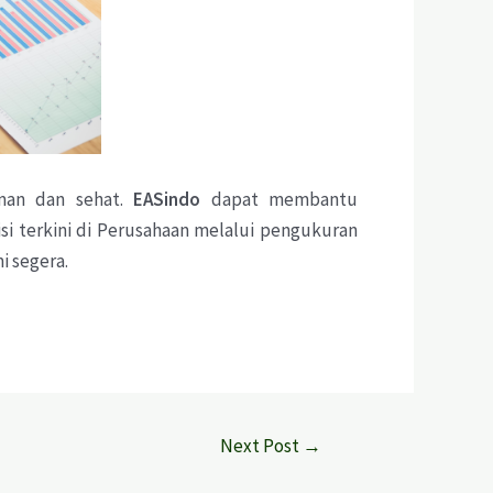
aman dan sehat.
EAS
indo
dapat membantu
si terkini di Perusahaan melalui pengukuran
i segera.
Next Post
→