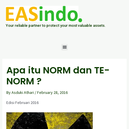
Skip
Post
to
navigation
content
Your reliable partner to protect your most valuable assets.
Menu
Apa itu NORM dan TE-
NORM ?
By
Asduki Athari
/
February 28, 2016
Edisi Februari 2016