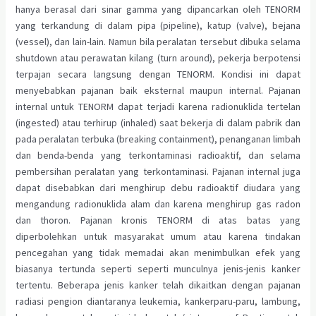
hanya berasal dari sinar gamma yang dipancarkan oleh TENORM
yang terkandung di dalam pipa (pipeline), katup (valve), bejana
(vessel), dan lain-lain. Namun bila peralatan tersebut dibuka selama
shutdown atau perawatan kilang (turn around), pekerja berpotensi
terpajan secara langsung dengan TENORM. Kondisi ini dapat
menyebabkan pajanan baik eksternal maupun internal. Pajanan
internal untuk TENORM dapat terjadi karena radionuklida tertelan
(ingested) atau terhirup (inhaled) saat bekerja di dalam pabrik dan
pada peralatan terbuka (breaking containment), penanganan limbah
dan benda-benda yang terkontaminasi radioaktif, dan selama
pembersihan peralatan yang terkontaminasi. Pajanan internal juga
dapat disebabkan dari menghirup debu radioaktif diudara yang
mengandung radionuklida alam dan karena menghirup gas radon
dan thoron. Pajanan kronis TENORM di atas batas yang
diperbolehkan untuk masyarakat umum atau karena tindakan
pencegahan yang tidak memadai akan menimbulkan efek yang
biasanya tertunda seperti seperti munculnya jenis-jenis kanker
tertentu. Beberapa jenis kanker telah dikaitkan dengan pajanan
radiasi pengion diantaranya leukemia, kankerparu-paru, lambung,